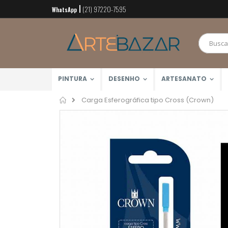
(21) 97220-7595
Pular
WhatsApp
para
o
conteúdo
PINTURA
DESENHO
ARTESANATO
Home
Carga Esferográfica tipo Cross (Crown)
Pular
para
o
final
da
Galeria
de
imagens