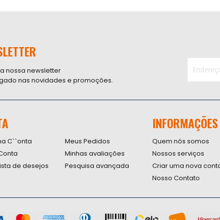
SLETTER
 a nossa newsletter
ligado nas novidades e promoções.
Inscreva-
se
na
nossa
TA
INFORMAÇÕES
Newsletter
na C``onta
Meus Pedidos
Quem nós somos
Conta
Minhas avaliações
Nossos serviços
lista de desejos
Pesquisa avançada
Criar uma nova cont
Nosso Contato