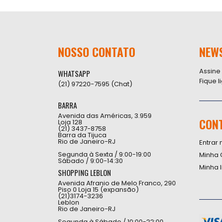
NOSSO CONTATO
NEW
Assine
WHATSAPP
Fique 
(21) 97220-7595 (Chat)
BARRA
Avenida das Américas, 3.959
CON
Loja 128
(21) 3437-8758
Barra da Tijuca
Rio de Janeiro-RJ
Entrar 
Segunda à Sexta / 9:00-19:00
Minha 
Sábado / 9:00-14:30
Minha 
SHOPPING LEBLON
Avenida Afranio de Melo Franco, 290
Piso 0 Loja 15 (expansão)
(21)3174-3236
Leblon
Rio de Janeiro-RJ
Segunda à Sábado / 10:00-22:00