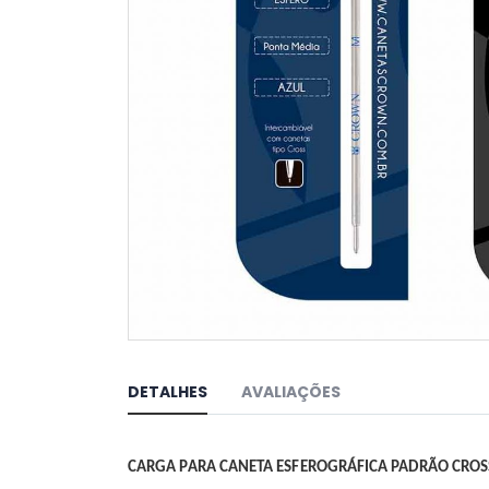
Saltar
para
o
DETALHES
AVALIAÇÕES
início
da
Galeria
de
CARGA PARA CANETA ESFEROGRÁFICA PADRÃO CRO
imagens