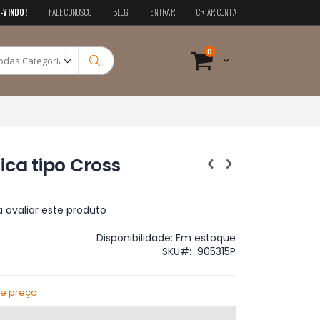
-VINDO!
FALE CONOSCO
BLOG
ENTRAR
CRIAR CONTA
Pesquisa
itens
0
Cart
Pesquisa
ica tipo Cross
a avaliar este produto
Disponibilidade:
Em estoque
SKU
905315P
de preço