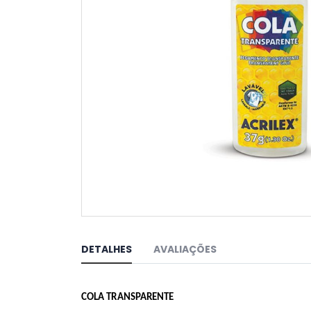
Saltar
para
o
DETALHES
AVALIAÇÕES
início
da
Galeria
de
COLA TRANSPARENTE
imagens