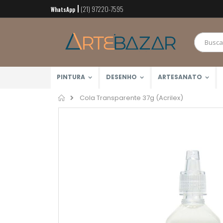
(21) 97220-7595
Pular
WhatsApp
para
o
conteúdo
PINTURA
DESENHO
ARTESANATO
Home
Cola Transparente 37g (Acrilex)
Pular
para
o
final
da
Galeria
de
imagens