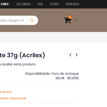
-VINDO!
FALE CONOSCO
BLOG
ENTRAR
CRIAR CONTA
Pesquisa
itens
0
Cart
Pesquisa
e 37g (Acrilex)
a avaliar este produto
Disponibilidade:
Fora de estoque
SKU
904165
de preço
tiver disponível