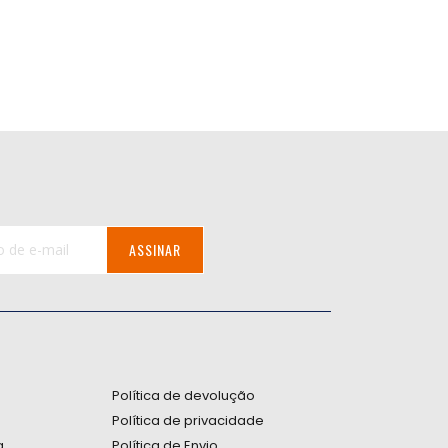
ASSINAR
:
Política de devolução
Política de privacidade
a
Política de Envio