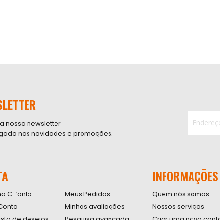
SLETTER
 a nossa newsletter
ligado nas novidades e promoções.
Inscreva-
se
na
nossa
TA
INFORMAÇÕES
Newsletter
na C``onta
Meus Pedidos
Quem nós somos
Conta
Minhas avaliações
Nossos serviços
lista de desejos
Pesquisa avançada
Criar uma nova cont