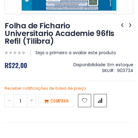
Saltar
para
Folha de Fichario
o
Universitario Academie 96fls
início
Refil (Tilibra)
da
Galeria
de
Seja o primeiro a avaliar este produto
imagens
R$22,00
Disponibilidade:
Em estoque
SKU
903734
Receber notificações de baixa de preço
COMPRAR