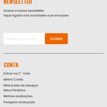
NEWSLETTER
Assine a nossa newsletter
Fique ligado nas novidades e promoções.
ASSINAR
Inscreva-
se
na
nossa
CONTA
Newsletter:
Entrar na C``onta
Minha Conta
Minha lista de desejos
Meus Pedidos
Minhas avaliações
Pesquisa avançada