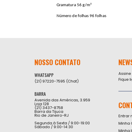
Gramatura 56 g/m²
Número de folhas 96 folhas
NOSSO CONTATO
NEW
Assine
WHATSAPP
Fique 
(21) 97220-7595 (Chat)
BARRA
Avenida das Américas, 3.959
CON
Loja 128
(21) 3437-8758
Barra da Tijuca
Rio de Janeiro-RJ
Entrar 
Segunda à Sexta / 9:00-19:00
Minha 
Sábado / 9:00-14:30
Minha 