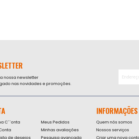
SLETTER
 a nossa newsletter
ligado nas novidades e promoções.
Inscreva-
se
na
nossa
TA
INFORMAÇÕES
Newsletter
na C``onta
Meus Pedidos
Quem nós somos
Conta
Minhas avaliações
Nossos serviços
lista de desejos
Pesquisa avançada
Criar uma nova cont