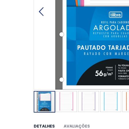
Saltar
para
o
DETALHES
AVALIAÇÕES