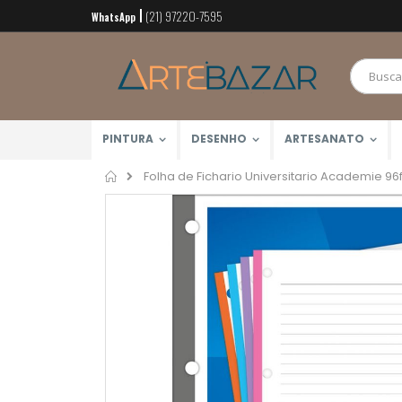
(21) 97220-7595
Pular
WhatsApp
para
o
conteúdo
PINTURA
DESENHO
ARTESANATO
Home
Folha de Fichario Universitario Academie 96fls
Pular
para
o
final
da
Galeria
de
imagens