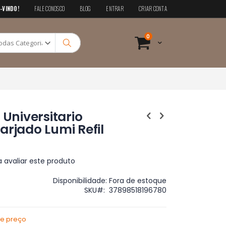
-VINDO!
FALE CONOSCO
BLOG
ENTRAR
CRIAR CONTA
Pesquisa
itens
0
Cart
Pesquisa
 Universitario
arjado Lumi Refil
a avaliar este produto
Disponibilidade:
Fora de estoque
SKU
37898518196780
de preço