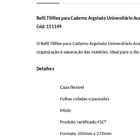
início
da
Galeria
de
Refil Tiliflex para Caderno Argolado Universitário A
imagens
Cód: 151149
O Refil Tiliflex para Caderno Argolado Universitário A
organização e separação das matérias. Ideal para o dia 
Detalhes
Capa flexível
Folhas coladas e pautadas
Miolo
Produto certificado FSC®
Formato 200mm x 275mm