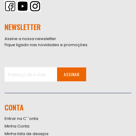
NEWSLETTER
Assine a nossa newsletter
Fique ligado nas novidades e promoções.
ASSINAR
Inscreva-
se
na
nossa
CONTA
Newsletter:
Entrar na C``onta
Minha Conta
Minha lista de desejos