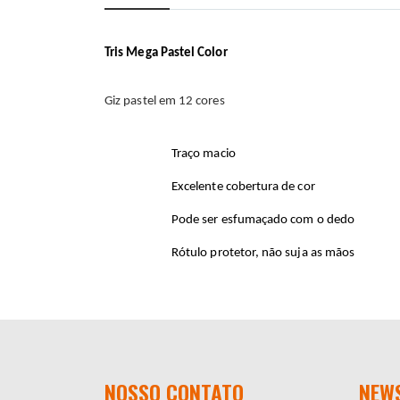
início
da
Galeria
de
Tris Mega Pastel Color
imagens
Giz pastel em 12 cores
Traço macio
Excelente cobertura de cor
Pode ser esfumaçado com o dedo
Rótulo protetor, não suja as mãos
NOSSO CONTATO
NEW