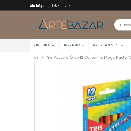
(21) 97220-7595
Pular
WhatsApp
para
o
conteúdo
PINTURA
DESENHO
ARTESANATO
Home
Giz Pastel a Óleo 12 Cores Tris Mega Pastel C
Pular
para
o
final
da
Galeria
de
imagens