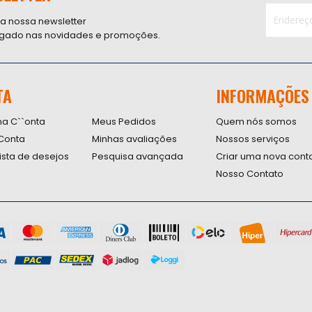
 a nossa newsletter
ligado nas novidades e promoções.
Inscreva-
se
na
nossa
TA
INFORMAÇÕES
Newsletter
na C``onta
Meus Pedidos
Quem nós somos
Conta
Minhas avaliações
Nossos serviços
lista de desejos
Pesquisa avançada
Criar uma nova cont
Nosso Contato