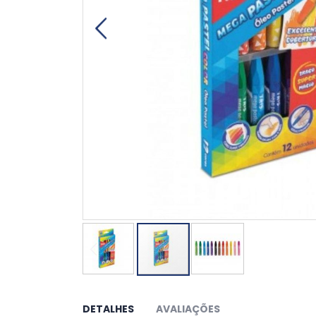
Saltar
para
o
DETALHES
AVALIAÇÕES