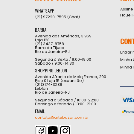
Assine
WHATSAPP
Fique 
(21) 97220-7595 (Chat)
BARRA
Avenida das Américas, 3.959
CON
Loja 128
(21) 3437-8758
Barra da Tijuca
Rio de Janeiro-RJ
Entrar 
Segunda à Sexta / 9:00-19:00
Minha 
Sábado / 9:00-14:30
Minha 
SHOPPING LEBLON
Avenida Afranio de Melo Franco, 290
Piso 0 Loja 15 (expansão)
(21)3174-3236
Leblon
Rio de Janeiro-RJ
Segunda à Sábado / 10:00-22:00
Domingo e feriado / 13:00-21:00
EMAIL
contato@artebazar.com.br