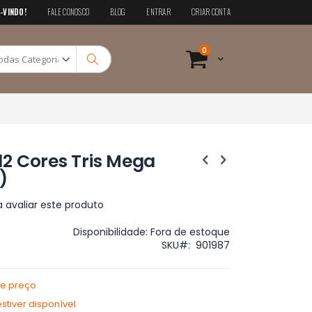
-VINDO!
FALE CONOSCO
BLOG
ENTRAR
CRIAR CONTA
Pesquisa
itens
0
Cart
Pesquisa
 12 Cores Tris Mega
)
a avaliar este produto
Disponibilidade:
Fora de estoque
SKU
901987
de preço
tiver disponível