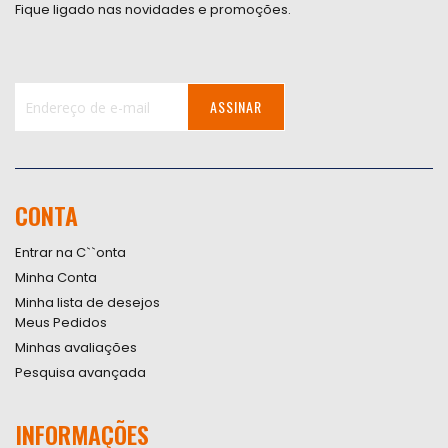
Fique ligado nas novidades e promoções.
ASSINAR
Inscreva-
se
na
nossa
CONTA
Newsletter:
Entrar na C``onta
Minha Conta
Minha lista de desejos
Meus Pedidos
Minhas avaliações
Pesquisa avançada
INFORMAÇÕES