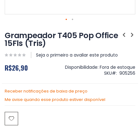
Saltar
para
Grampeador T405 Pop Office
o
15Fls (Tris)
início
da
Galeria
Seja o primeiro a avaliar este produto
de
R$26,90
imagens
Disponibilidade:
Fora de estoque
SKU
905256
Receber notificações de baixa de preço
Me avise quando esse produto estiver disponível