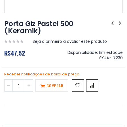
Saltar
para
Porta Giz Pastel 500
o
(Keramik)
início
da
Galeria
Seja o primeiro a avaliar este produto
de
R$47,52
imagens
Disponibilidade:
Em estoque
SKU
7230
Receber notificações de baixa de preço
COMPRAR