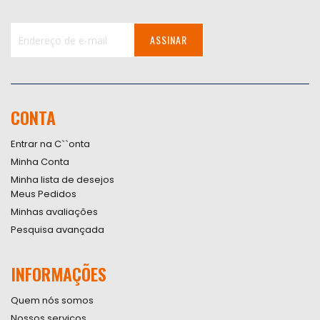
ASSINAR
Inscreva-
se
na
nossa
CONTA
Newsletter:
Entrar na C``onta
Minha Conta
Minha lista de desejos
Meus Pedidos
Minhas avaliações
Pesquisa avançada
INFORMAÇÕES
Quem nós somos
Nossos serviços