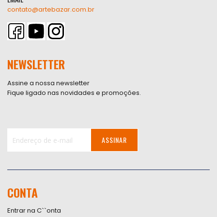
contato@artebazar.com.br
NEWSLETTER
Assine a nossa newsletter
Fique ligado nas novidades e promoções.
ASSINAR
Inscreva-
se
na
nossa
CONTA
Newsletter:
Entrar na C``onta