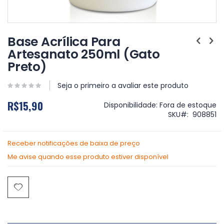
Saltar
para
Base Acrílica Para
o
Artesanato 250ml (Gato
início
Preto)
da
Galeria
de
Seja o primeiro a avaliar este produto
imagens
R$15,90
Disponibilidade:
Fora de estoque
SKU
908851
Receber notificações de baixa de preço
Me avise quando esse produto estiver disponível