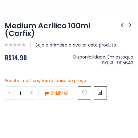
Saltar
para
Medium Acrilico 100ml
o
(Corfix)
início
da
Galeria
Seja o primeiro a avaliar este produto
de
R$14,90
imagens
Disponibilidade:
Em estoque
SKU
905643
Receber notificações de baixa de preço
COMPRAR