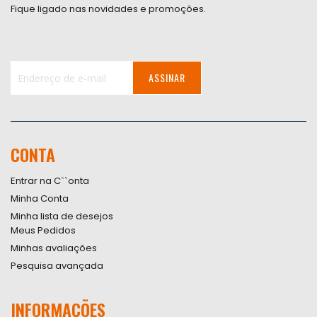
Fique ligado nas novidades e promoções.
ASSINAR
Inscreva-
se
na
nossa
CONTA
Newsletter:
Entrar na C``onta
Minha Conta
Minha lista de desejos
Meus Pedidos
Minhas avaliações
Pesquisa avançada
INFORMAÇÕES