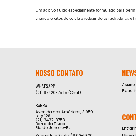
Um aditivo fluido especialmente formulado para permitir
criando efeitos de célula e reduzindo as rachaduras e fi
NOSSO CONTATO
NEW
Assine
WHATSAPP
Fique 
(21) 97220-7595 (Chat)
BARRA
Avenida das Américas, 3.959
CON
Loja 128
(21) 3437-8758
Barra da Tijuca
Rio de Janeiro-RJ
Entrar 
Segunda à Sexta / 9:00-19:00
Minha 