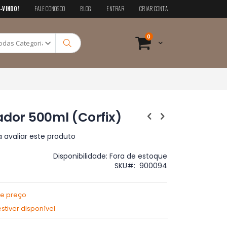
-VINDO!
FALE CONOSCO
BLOG
ENTRAR
CRIAR CONTA
Pesquisa
itens
0
Cart
Pesquisa
ador 500ml (Corfix)
a avaliar este produto
Disponibilidade:
Fora de estoque
SKU
900094
de preço
tiver disponível