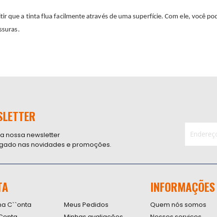
 que a tinta flua facilmente através de uma superfície. Com ele, você pode 
ssuras.
SLETTER
 a nossa newsletter
ligado nas novidades e promoções.
Inscreva-
se
na
nossa
TA
INFORMAÇÕES
Newsletter
na C``onta
Meus Pedidos
Quem nós somos
Conta
Minhas avaliações
Nossos serviços