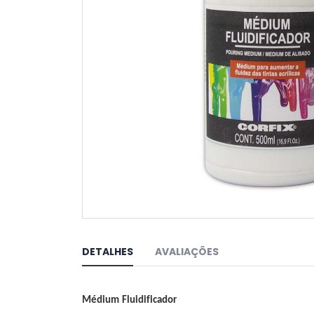
Saltar
para
o
DETALHES
AVALIAÇÕES
início
da
Galeria
de
Médium Fluidificador
imagens