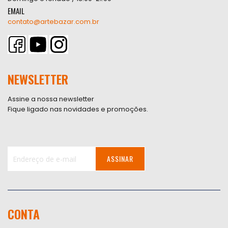
EMAIL
contato@artebazar.com.br
NEWSLETTER
Assine a nossa newsletter
Fique ligado nas novidades e promoções.
ASSINAR
Inscreva-
se
na
nossa
CONTA
Newsletter: