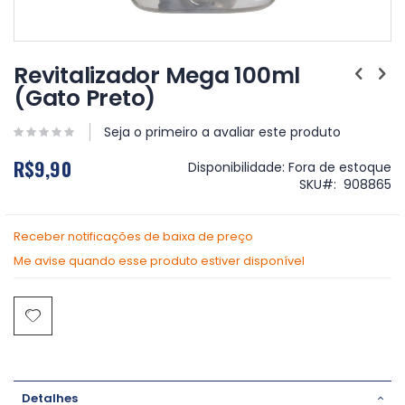
Saltar
para
Revitalizador Mega 100ml
o
(Gato Preto)
início
da
Galeria
Seja o primeiro a avaliar este produto
de
R$9,90
imagens
Disponibilidade:
Fora de estoque
SKU
908865
Receber notificações de baixa de preço
Me avise quando esse produto estiver disponível
Detalhes