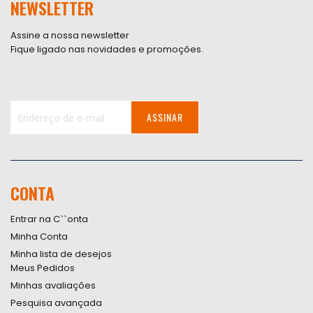
NEWSLETTER
Assine a nossa newsletter
Fique ligado nas novidades e promoções.
ASSINAR
Inscreva-
se
na
nossa
CONTA
Newsletter:
Entrar na C``onta
Minha Conta
Minha lista de desejos
Meus Pedidos
Minhas avaliações
Pesquisa avançada