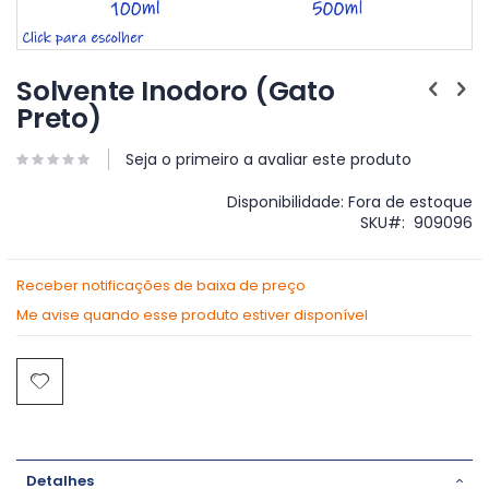
Saltar
para
Solvente Inodoro (Gato
o
Preto)
início
da
Galeria
Seja o primeiro a avaliar este produto
de
imagens
Disponibilidade:
Fora de estoque
SKU
909096
Receber notificações de baixa de preço
Me avise quando esse produto estiver disponível
Detalhes