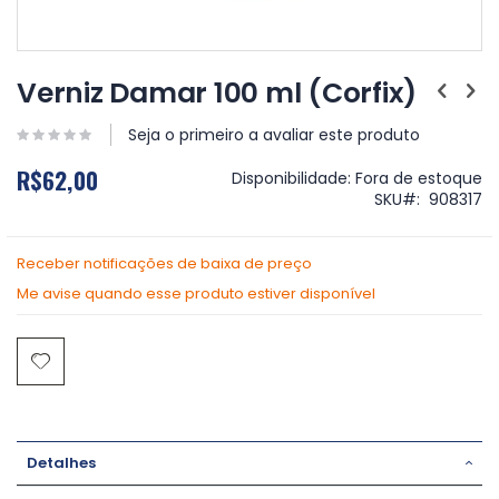
Saltar
para
Verniz Damar 100 ml (Corfix)
o
início
Seja o primeiro a avaliar este produto
da
Galeria
R$62,00
Disponibilidade:
Fora de estoque
de
SKU
908317
imagens
Receber notificações de baixa de preço
Me avise quando esse produto estiver disponível
Detalhes