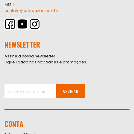
EMAIL
contato@artebazar.com.br
NEWSLETTER
Assine a nossa newsletter
Fique ligado nas novidades e promoções.
ASSINAR
Inscreva-
se
na
nossa
CONTA
Newsletter: