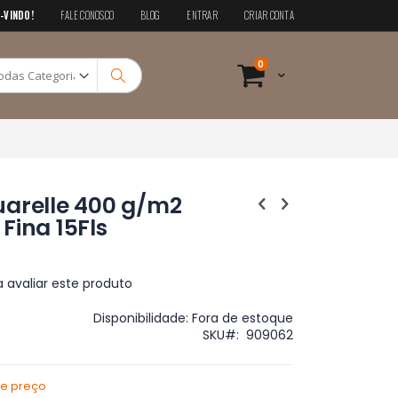
-VINDO!
FALE CONOSCO
BLOG
ENTRAR
CRIAR CONTA
Pesquisa
itens
0
Cart
Pesquisa
uarelle 400 g/m2
Fina 15Fls
a avaliar este produto
Disponibilidade:
Fora de estoque
SKU
909062
de preço