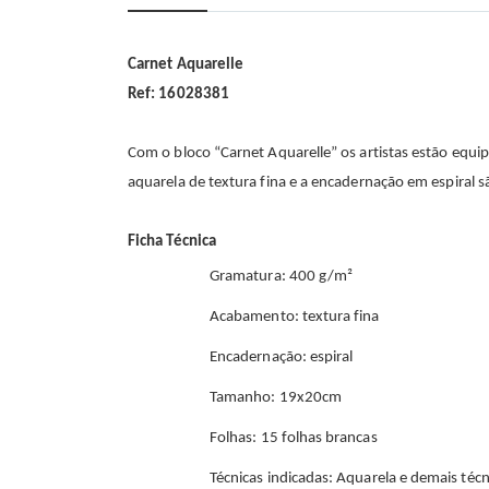
início
da
Galeria
de
Carnet Aquarelle
imagens
Ref: 16028381
Com o bloco “Carnet Aquarelle” os artistas estão equip
aquarela de textura fina e a encadernação em espiral sã
Ficha Técnica
Gramatura: 400 g/m²
Acabamento: textura fina
Encadernação: espiral
Tamanho: 19x20cm
Folhas: 15 folhas brancas
Técnicas indicadas: Aquarela e demais téc