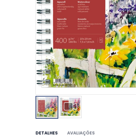
Saltar
para
o
DETALHES
AVALIAÇÕES