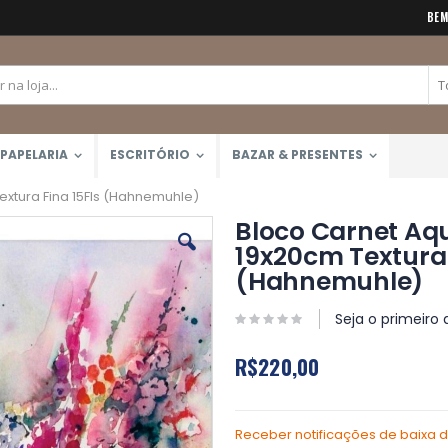
BEM
PAPELARIA
ESCRITÓRIO
BAZAR & PRESENTES
extura Fina 15Fls (Hahnemuhle)
Bloco Carnet Aq
19x20cm Textura 
(Hahnemuhle)
Seja o primeiro 
R$220,00
Receber notificações de baixa 