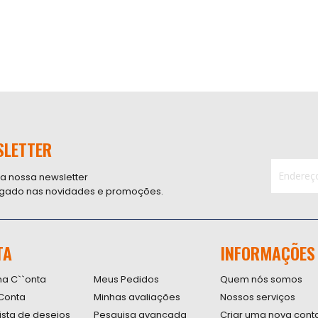
SLETTER
 a nossa newsletter
ligado nas novidades e promoções.
Inscreva-
se
na
nossa
TA
INFORMAÇÕES
Newsletter
na C``onta
Meus Pedidos
Quem nós somos
Conta
Minhas avaliações
Nossos serviços
lista de desejos
Pesquisa avançada
Criar uma nova cont