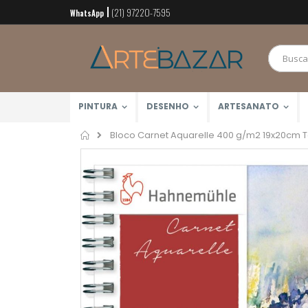
(21) 97220-7595
Pular
WhatsApp
para
o
conteúdo
PINTURA
DESENHO
ARTESANATO
Home
Bloco Carnet Aquarelle 400 g/m2 19x20cm T
Pular
para
o
final
da
Galeria
de
imagens