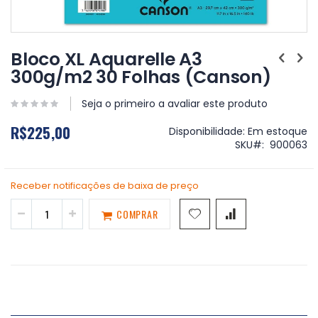
Saltar
para
Bloco XL Aquarelle A3
o
300g/m2 30 Folhas (Canson)
início
da
Galeria
Seja o primeiro a avaliar este produto
de
R$225,00
imagens
Disponibilidade:
Em estoque
SKU
900063
Receber notificações de baixa de preço
COMPRAR