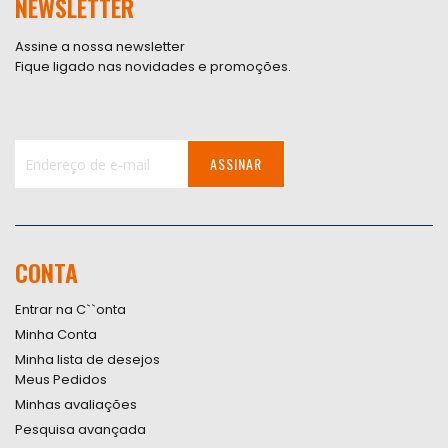
NEWSLETTER
Assine a nossa newsletter
Fique ligado nas novidades e promoções.
ASSINAR
Inscreva-
se
na
nossa
CONTA
Newsletter:
Entrar na C``onta
Minha Conta
Minha lista de desejos
Meus Pedidos
Minhas avaliações
Pesquisa avançada