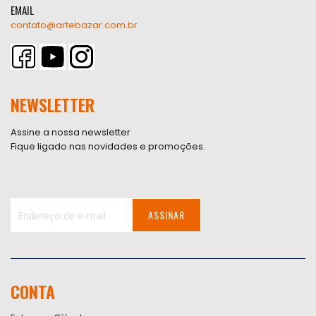
EMAIL
contato@artebazar.com.br
NEWSLETTER
Assine a nossa newsletter
Fique ligado nas novidades e promoções.
ASSINAR
Inscreva-
se
na
nossa
CONTA
Newsletter: