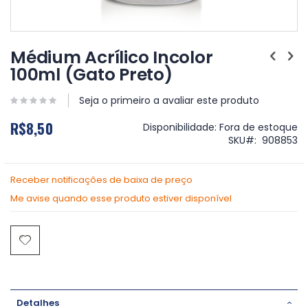
Saltar
para
Médium Acrílico Incolor
o
100ml (Gato Preto)
início
da
Galeria
Seja o primeiro a avaliar este produto
de
R$8,50
imagens
Disponibilidade:
Fora de estoque
SKU
908853
Receber notificações de baixa de preço
Me avise quando esse produto estiver disponível
Detalhes