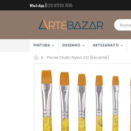
(21) 97220-7595
Pular
WhatsApp
para
o
conteúdo
PINTURA
DESENHO
ARTESANATO
Home
Pincel Chato Nylon 321 (Keramik)
Pular
para
o
final
da
Galeria
de
imagens