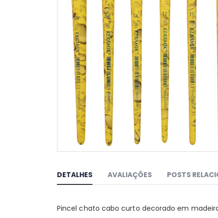
Saltar
para
o
DETALHES
AVALIAÇÕES
POSTS RELAC
início
da
Galeria
Pincel chato cabo curto decorado em madeira 
de
imagens