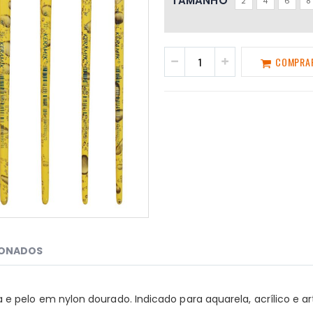
TAMANHO
2
4
6
8
COMPRA
IONADOS
e pelo em nylon dourado. Indicado para aquarela, acrílico e a