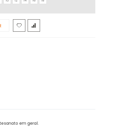
10
12
14
16
18
R
rtesanato em geral.