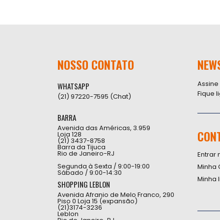
NOSSO CONTATO
NEW
Assine
WHATSAPP
Fique 
(21) 97220-7595 (Chat)
BARRA
Avenida das Américas, 3.959
CON
Loja 128
(21) 3437-8758
Barra da Tijuca
Rio de Janeiro-RJ
Entrar 
Segunda à Sexta / 9:00-19:00
Minha 
Sábado / 9:00-14:30
Minha 
SHOPPING LEBLON
Avenida Afranio de Melo Franco, 290
Piso 0 Loja 15 (expansão)
(21)3174-3236
Leblon