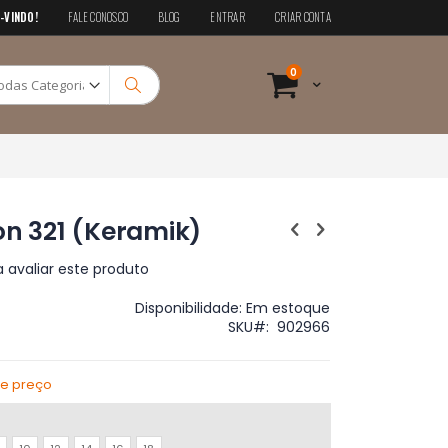
-VINDO!
FALE CONOSCO
BLOG
ENTRAR
CRIAR CONTA
Pesquisa
itens
0
Cart
Pesquisa
on 321 (Keramik)
a avaliar este produto
Disponibilidade:
Em estoque
SKU
902966
de preço