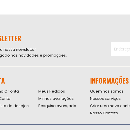
SLETTER
 a nossa newsletter
ligado nas novidades e promoções.
Inscreva-
se
na
nossa
TA
INFORMAÇÕES
Newsletter
na C``onta
Meus Pedidos
Quem nós somos
Conta
Minhas avaliações
Nossos serviços
lista de desejos
Pesquisa avançada
Criar uma nova cont
Nosso Contato