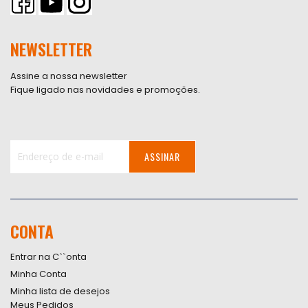
NEWSLETTER
Assine a nossa newsletter
Fique ligado nas novidades e promoções.
ASSINAR
Inscreva-
se
na
nossa
CONTA
Newsletter:
Entrar na C``onta
Minha Conta
Minha lista de desejos
Meus Pedidos