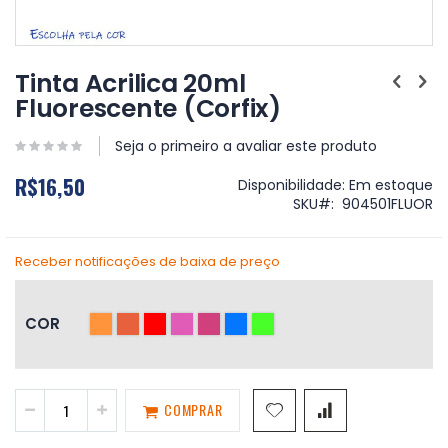
Saltar
para
Tinta Acrilica 20ml
o
Fluorescente (Corfix)
início
da
Galeria
Seja o primeiro a avaliar este produto
de
R$16,50
imagens
Disponibilidade:
Em estoque
SKU
904501FLUOR
Receber notificações de baixa de preço
COR
COMPRAR