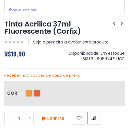
Saltar
para
Tinta Acrílica 37ml
o
Fluorescente (Corfix)
início
da
Galeria
Seja o primeiro a avaliar este produto
de
R$19,90
imagens
Disponibilidade:
Em estoque
SKU
908974FLUOR
Receber notificações de baixa de preço
COR
COMPRAR