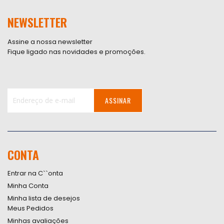
NEWSLETTER
Assine a nossa newsletter
Fique ligado nas novidades e promoções.
ASSINAR
Inscreva-
se
na
nossa
CONTA
Newsletter:
Entrar na C``onta
Minha Conta
Minha lista de desejos
Meus Pedidos
Minhas avaliações