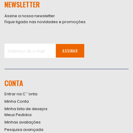
NEWSLETTER
Assine a nossa newsletter
Fique ligado nas novidades e promoções.
ASSINAR
Inscreva-
se
na
nossa
CONTA
Newsletter:
Entrar na C``onta
Minha Conta
Minha lista de desejos
Meus Pedidos
Minhas avaliações
Pesquisa avançada