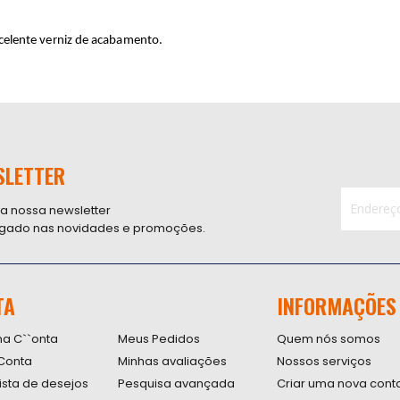
celente verniz de acabamento.
SLETTER
 a nossa newsletter
ligado nas novidades e promoções.
Inscreva-
se
na
nossa
TA
INFORMAÇÕES
Newsletter
na C``onta
Meus Pedidos
Quem nós somos
Conta
Minhas avaliações
Nossos serviços
lista de desejos
Pesquisa avançada
Criar uma nova cont