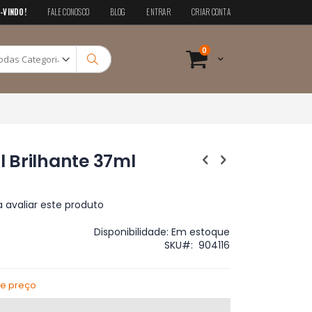
-VINDO!
FALE CONOSCO
BLOG
ENTRAR
CRIAR CONTA
Pesquisa
itens
0
Cart
Pesquisa
al Brilhante 37ml
a avaliar este produto
Disponibilidade:
Em estoque
SKU
904116
de preço