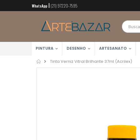
(21) 97220-7595
Pular
WhatsApp
para
o
conteúdo
PINTURA
DESENHO
ARTESANATO
Home
Tinta Verniz Vitral Brilhante 37ml (Acrilex)
Pular
para
o
final
da
Galeria
de
imagens