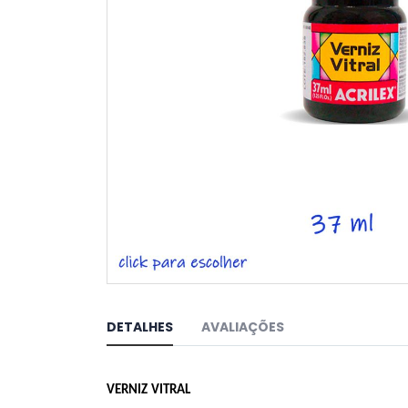
Saltar
para
o
DETALHES
AVALIAÇÕES
início
da
Galeria
de
VERNIZ VITRAL
imagens