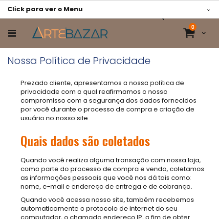
Pular
Click para ver o Menu
para
Pesquisa
o
itens
0
conteúdo
Cart
Nossa Política de Privacidade
Prezado cliente, apresentamos a nossa política de
privacidade com a qual reafirmamos o nosso
compromisso com a segurança dos dados fornecidos
por você durante o processo de compra e criação de
usuário no nosso site.
Quais dados são coletados
Quando você realiza alguma transação com nossa loja,
como parte do processo de compra e venda, coletamos
as informações pessoais que você nos dá tais como:
nome, e-mail e endereço de entrega e de cobrança.
Quando você acessa nosso site, também recebemos
automaticamente o protocolo de internet do seu
computador, o chamado endereço IP, a fim de obter