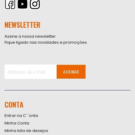
NEWSLETTER
Assine a nossa newsletter
Fique ligado nas novidades e promoções.
ASSINAR
Inscreva-
se
na
nossa
CONTA
Newsletter:
Entrar na C``onta
Minha Conta
Minha lista de desejos