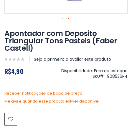
Saltar
para
Apontador com Deposito
o
Triangular Tons Pasteis (Faber
início
Castell)
da
Galeria
de
Seja o primeiro a avaliar este produto
imagens
R$4,90
Disponibilidade:
Fora de estoque
SKU
908536P4
Receber notificações de baixa de preço
Me avise quando esse produto estiver disponível