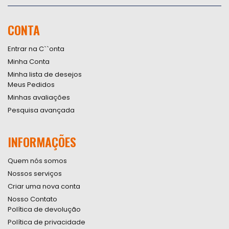
se
na
nossa
CONTA
Newsletter:
Entrar na C``onta
Minha Conta
Minha lista de desejos
Meus Pedidos
Minhas avaliações
Pesquisa avançada
INFORMAÇÕES
Quem nós somos
Nossos serviços
Criar uma nova conta
Nosso Contato
Política de devolução
Política de privacidade