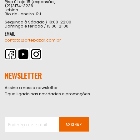
Piso 0 Loja 15 (expansão)
(21)3174-3236
Leblon
Rio de Janeiro-RJ
Segunda à Sábado / 10:00-22:00
Domingo e feriado / 13:00-21:00
EMAIL
contato@artebazar.com.br
NEWSLETTER
Assine a nossa newsletter
Fique ligado nas novidades e promoções.
ASSINAR
Inscreva-