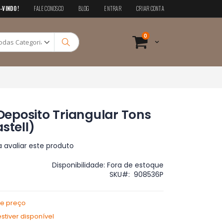
-VINDO!
FALE CONOSCO
BLOG
ENTRAR
CRIAR CONTA
Pesquisa
itens
0
Cart
Pesquisa
eposito Triangular Tons
stell)
a avaliar este produto
Disponibilidade:
Fora de estoque
SKU
908536P
de preço
tiver disponível