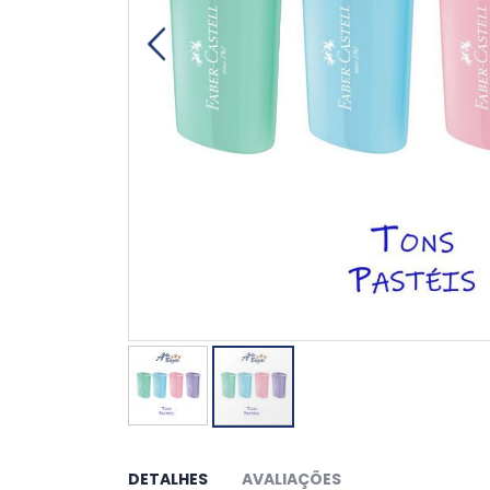
Saltar
para
o
DETALHES
AVALIAÇÕES