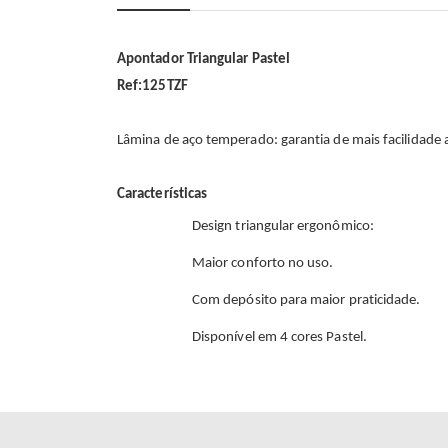
início
da
Galeria
de
Apontador Triangular Pastel
imagens
Ref:125TZF
Lâmina de aço temperado: garantia de mais facilidade 
Características
Design triangular ergonômico:
Maior conforto no uso.
Com depósito para maior praticidade.
Disponível em 4 cores Pastel.