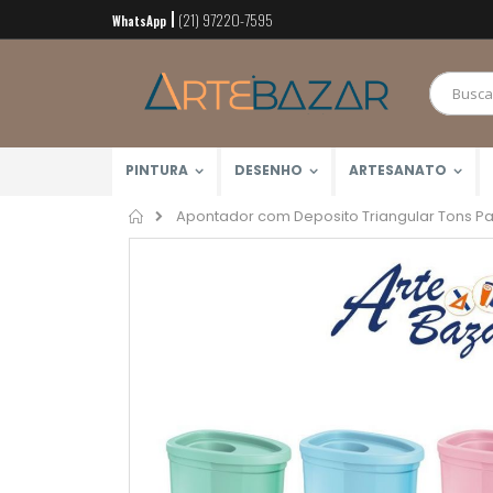
(21) 97220-7595
Pular
WhatsApp
para
o
conteúdo
PINTURA
DESENHO
ARTESANATO
Home
Apontador com Deposito Triangular Tons Pas
Pular
para
o
final
da
Galeria
de
imagens