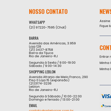
NOSSO CONTATO
NEW
Assine
WHATSAPP
Fique 
(21) 97220-7595 (Chat)
BARRA
Avenida das Américas, 3.959
CON
Loja 128
(21) 3437-8758
Barra da Tijuca
Rio de Janeiro-RJ
Entrar 
Segunda à Sexta / 9:00-19:00
Minha 
Sábado / 9:00-14:30
Minha 
SHOPPING LEBLON
Avenida Afranio de Melo Franco, 290
Piso 0 Loja 15 (expansão)
(21)3174-3236
Leblon
Rio de Janeiro-RJ
Segunda à Sábado / 10:00-22:00
Domingo e feriado / 13:00-21:00
EMAIL
contato@artebazar.com.br