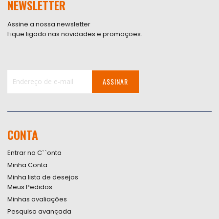
NEWSLETTER
Assine a nossa newsletter
Fique ligado nas novidades e promoções.
ASSINAR
Inscreva-
se
na
nossa
CONTA
Newsletter:
Entrar na C``onta
Minha Conta
Minha lista de desejos
Meus Pedidos
Minhas avaliações
Pesquisa avançada