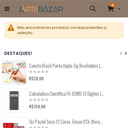
Pular
itens
0
para
Cart
Pesquisa
o
conteúdo
Não encontramos produtos correspondentes a
seleção.
DESTAQUES!
Caneta Brush Ponta Dupla Zig Brushables (Kuretake)
Rating:
0%
R$26,00
Calculadora Científica FX-82MS 12 Dígitos (Casio)
Rating:
0%
R$159,90
Giz Pastel Seco 12 Cores Toison D'Or (Keramik) 8512
Rating: