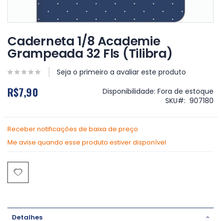
Saltar
para
Caderneta 1/8 Academie
o
Grampeada 32 Fls (Tilibra)
início
da
Galeria
Seja o primeiro a avaliar este produto
de
R$7,90
imagens
Disponibilidade:
Fora de estoque
SKU
907180
Receber notificações de baixa de preço
Me avise quando esse produto estiver disponível
Detalhes