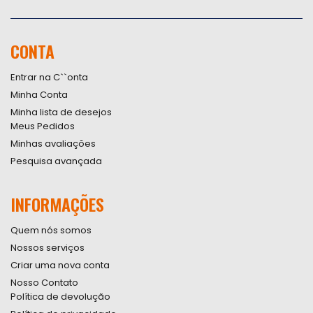
Inscreva-
se
na
nossa
CONTA
Newsletter:
Entrar na C``onta
Minha Conta
Minha lista de desejos
Meus Pedidos
Minhas avaliações
Pesquisa avançada
INFORMAÇÕES
Quem nós somos
Nossos serviços
Criar uma nova conta
Nosso Contato
Política de devolução