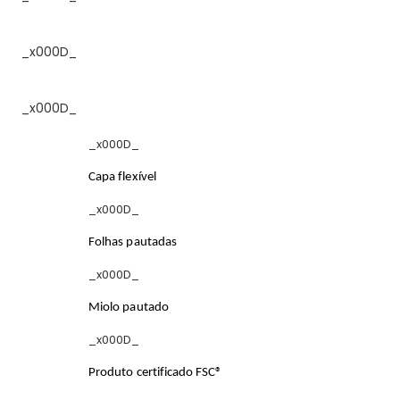
_x000D_
_x000D_
_x000D_
Capa flexível
_x000D_
Folhas pautadas
_x000D_
Miolo pautado
_x000D_
Produto certificado FSC®