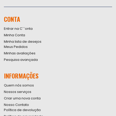
Inscreva-
se
na
nossa
CONTA
Newsletter:
Entrar na C``onta
Minha Conta
Minha lista de desejos
Meus Pedidos
Minhas avaliações
Pesquisa avançada
INFORMAÇÕES
Quem nós somos
Nossos serviços
Criar uma nova conta
Nosso Contato
Política de devolução