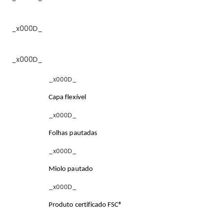
_x000D_
_x000D_
_x000D_
Capa flexível
_x000D_
Folhas pautadas
_x000D_
Miolo pautado
_x000D_
Produto certificado FSC®