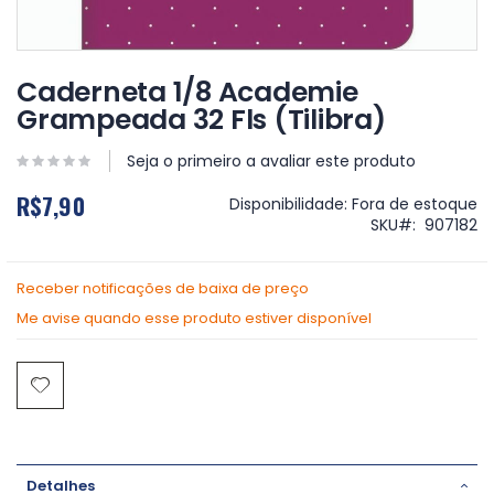
Saltar
para
Caderneta 1/8 Academie
o
Grampeada 32 Fls (Tilibra)
início
da
Galeria
Seja o primeiro a avaliar este produto
de
R$7,90
imagens
Disponibilidade:
Fora de estoque
SKU
907182
Receber notificações de baixa de preço
Me avise quando esse produto estiver disponível
Detalhes