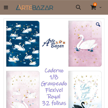
Pular
itens
0
para
Cart
Pesquisa
o
conteúdo
Pular
para
o
final
da
Galeria
de
imagens