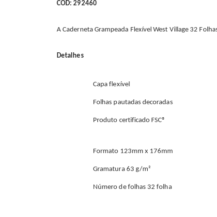
CÓD: 292460
A Caderneta Grampeada Flexível West Village 32 Folhas é
Detalhes
Capa flexível
Folhas pautadas decoradas
Produto certificado FSC®
Formato 123mm x 176mm
Gramatura 63 g/m²
Número de folhas 32 folha