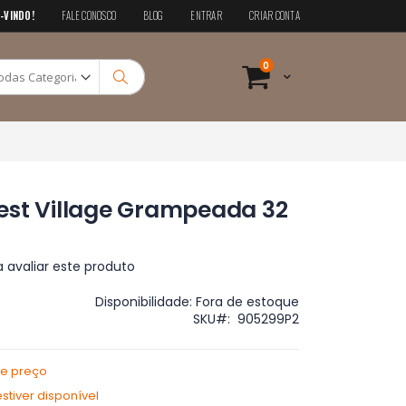
-VINDO!
FALE CONOSCO
BLOG
ENTRAR
CRIAR CONTA
Pesquisa
itens
0
Cart
Pesquisa
est Village Grampeada 32
a avaliar este produto
Disponibilidade:
Fora de estoque
SKU
905299P2
de preço
tiver disponível