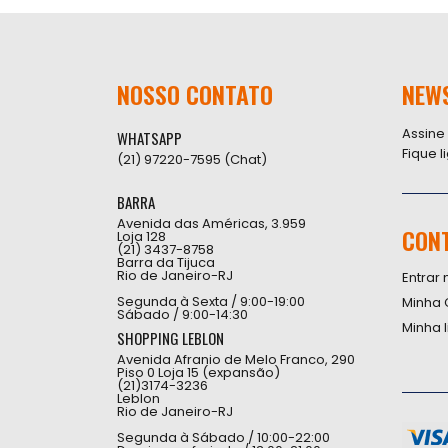
NOSSO CONTATO
NEW
Assine
WHATSAPP
Fique 
(21) 97220-7595 (Chat)
BARRA
Avenida das Américas, 3.959
CON
Loja 128
(21) 3437-8758
Barra da Tijuca
Rio de Janeiro-RJ
Entrar 
Segunda à Sexta / 9:00-19:00
Minha 
Sábado / 9:00-14:30
Minha 
SHOPPING LEBLON
Avenida Afranio de Melo Franco, 290
Piso 0 Loja 15 (expansão)
(21)3174-3236
Leblon
Rio de Janeiro-RJ
Segunda à Sábado / 10:00-22:00