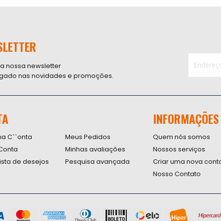
SLETTER
 a nossa newsletter
ligado nas novidades e promoções.
Inscreva-
se
na
nossa
TA
INFORMAÇÕES
Newsletter
na C``onta
Meus Pedidos
Quem nós somos
Conta
Minhas avaliações
Nossos serviços
lista de desejos
Pesquisa avançada
Criar uma nova cont
Nosso Contato