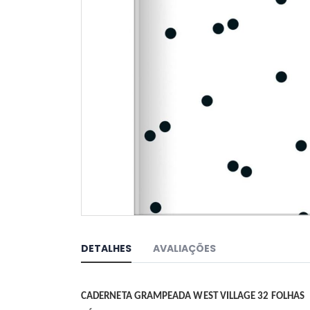
Saltar
para
o
DETALHES
AVALIAÇÕES
início
da
Galeria
de
CADERNETA GRAMPEADA WEST VILLAGE 32 FOLHAS
imagens