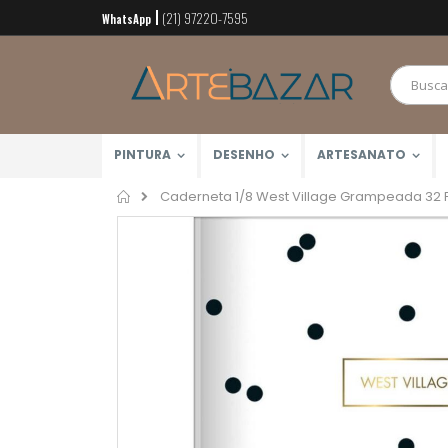
(21) 97220-7595
Pular
WhatsApp
para
o
conteúdo
PINTURA
DESENHO
ARTESANATO
Home
Caderneta 1/8 West Village Grampeada 32 Fls
Pular
para
o
final
da
Galeria
de
imagens