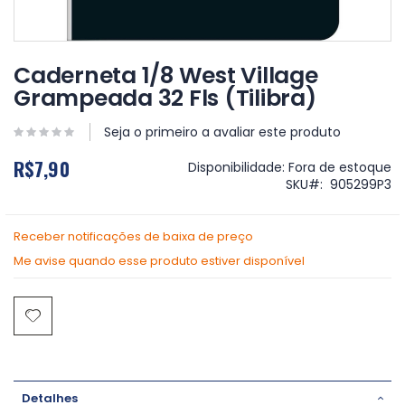
Saltar
para
Caderneta 1/8 West Village
o
Grampeada 32 Fls (Tilibra)
início
da
Galeria
Seja o primeiro a avaliar este produto
de
R$7,90
imagens
Disponibilidade:
Fora de estoque
SKU
905299P3
Receber notificações de baixa de preço
Me avise quando esse produto estiver disponível
Detalhes