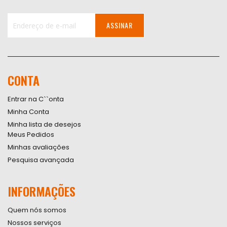
ASSINAR
Inscreva-
se
na
nossa
CONTA
Newsletter:
Entrar na C``onta
Minha Conta
Minha lista de desejos
Meus Pedidos
Minhas avaliações
Pesquisa avançada
INFORMAÇÕES
Quem nós somos
Nossos serviços