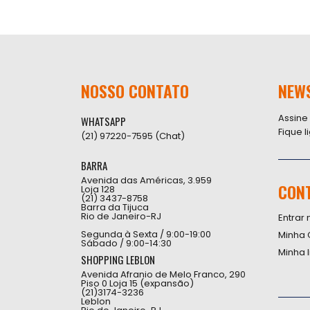
NOSSO CONTATO
NEW
Assine
WHATSAPP
Fique 
(21) 97220-7595 (Chat)
BARRA
Avenida das Américas, 3.959
CON
Loja 128
(21) 3437-8758
Barra da Tijuca
Rio de Janeiro-RJ
Entrar 
Segunda à Sexta / 9:00-19:00
Minha 
Sábado / 9:00-14:30
Minha 
SHOPPING LEBLON
Avenida Afranio de Melo Franco, 290
Piso 0 Loja 15 (expansão)
(21)3174-3236
Leblon