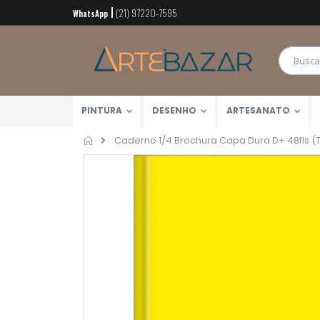
(21) 97220-7595
Pular
WhatsApp
para
o
conteúdo
PINTURA
DESENHO
ARTESANATO
Home
Caderno 1/4 Brochura Capa Dura D+ 48fls (Ti
Pular
para
o
final
da
Galeria
de
imagens