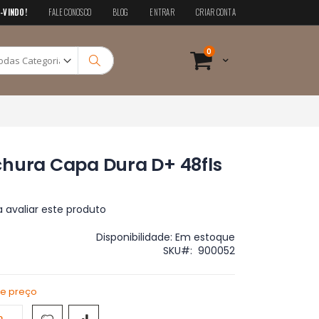
-VINDO!
FALE CONOSCO
BLOG
ENTRAR
CRIAR CONTA
Pesquisa
itens
0
Cart
Pesquisa
chura Capa Dura D+ 48fls
a avaliar este produto
Disponibilidade:
Em estoque
SKU
900052
de preço