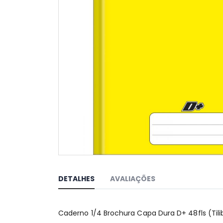
Saltar
para
o
DETALHES
AVALIAÇÕES
início
da
Galeria
Caderno 1/4 Brochura Capa Dura D+ 48fls (Tili
de
imagens