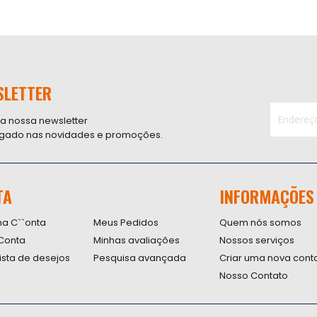
SLETTER
 a nossa newsletter
ligado nas novidades e promoções.
Inscreva-
se
na
nossa
TA
INFORMAÇÕES
Newsletter
na C``onta
Meus Pedidos
Quem nós somos
Conta
Minhas avaliações
Nossos serviços
lista de desejos
Pesquisa avançada
Criar uma nova cont
Nosso Contato