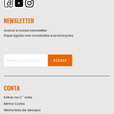
NEWSLETTER
Assine a nossa newsletter
Fique ligado nas novidades e promoções.
ASSINAR
Inscreva-
se
na
nossa
CONTA
Newsletter:
Entrar na C``onta
Minha Conta
Minha lista de desejos