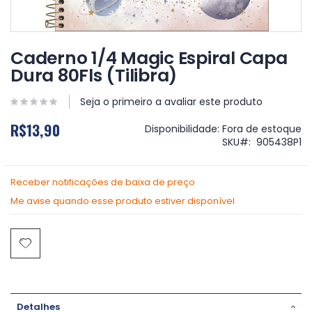
Saltar
para
Caderno 1/4 Magic Espiral Capa
o
Dura 80Fls (Tilibra)
início
da
Galeria
Seja o primeiro a avaliar este produto
de
R$13,90
imagens
Disponibilidade:
Fora de estoque
SKU
905438P1
Receber notificações de baixa de preço
Me avise quando esse produto estiver disponível
Detalhes