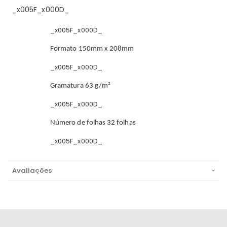
_x005F_x000D_
_x005F_x000D_
Formato 150mm x 208mm
_x005F_x000D_
Gramatura 63 g/m²
_x005F_x000D_
Número de folhas 32 folhas
_x005F_x000D_
Avaliações