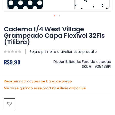
Saltar
para
Caderno 1/4 West Village
o
Grampeado Capa Flexível 32Fls
início
(Tilibra)
da
Galeria
de
Seja o primeiro a avaliar este produto
imagens
R$9,90
Disponibilidade:
Fora de estoque
SKU
905439P1
Receber notificações de baixa de preço
Me avise quando esse produto estiver disponível