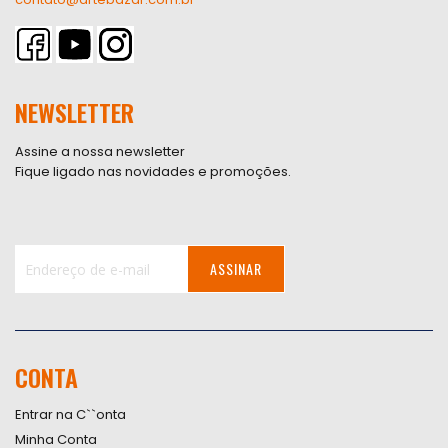
NEWSLETTER
Assine a nossa newsletter
Fique ligado nas novidades e promoções.
ASSINAR
Inscreva-
se
na
nossa
CONTA
Newsletter:
Entrar na C``onta
Minha Conta