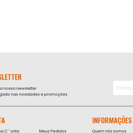
SLETTER
 a nossa newsletter
ligado nas novidades e promoções.
Inscreva-
se
na
nossa
TA
INFORMAÇÕES
Newsletter
na C``onta
Meus Pedidos
Quem nós somos