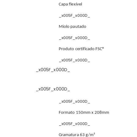
Capa flexível
_x005F_x000D_
Miolo pautado
_x005F_x000D_
Produto certificado FSC®
_x005F_x000D_
_x005F_x000D_
_x005F_x000D_
_x005F_x000D_
Formato 150mm x 208mm
_x005F_x000D_
Gramatura 63 g/m²