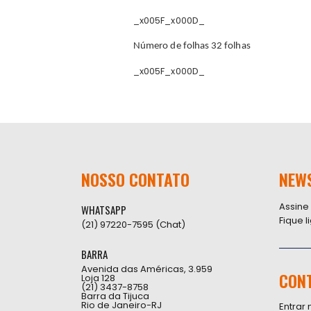
_x005F_x000D_
Número de folhas 32 folhas
_x005F_x000D_
NOSSO CONTATO
NEW
Assine
WHATSAPP
Fique 
(21) 97220-7595 (Chat)
BARRA
Avenida das Américas, 3.959
CON
Loja 128
(21) 3437-8758
Barra da Tijuca
Rio de Janeiro-RJ
Entrar 