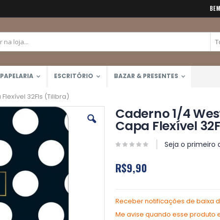
BEM
PAPELARIA
ESCRITÓRIO
BAZAR & PRESENTES
exível 32Fls (Tilibra)
Caderno 1/4 Wes
Capa Flexível 32Fl
Seja o primeiro 
R$9,90
Receber notificações de baixa 
Me avise quando esse produto es