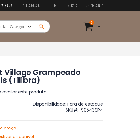
-VINDO!
FALE CONOSCO
BLOG
ENTRAR
CRIAR CONTA
Pesquisa
itens
0
Cart
Pesquisa
t Village Grampeado
s (Tilibra)
a avaliar este produto
Disponibilidade:
Fora de estoque
SKU
905439P4
de preço
tiver disponível