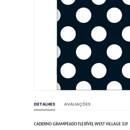
Saltar
para
o
DETALHES
AVALIAÇÕES
início
da
Galeria
de
CADERNO GRAMPEADO FLEXÍVEL WEST VILLAGE 32F
imagens