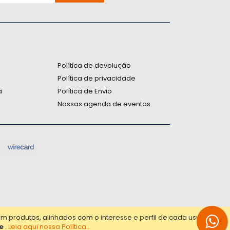
:
Política de devolução
Política de privacidade
a
Política de Envio
Nossas agenda de eventos
produtos, alinhados com o interesse e perfil de cada usuário.
e
.
Leia aqui nossa Política...