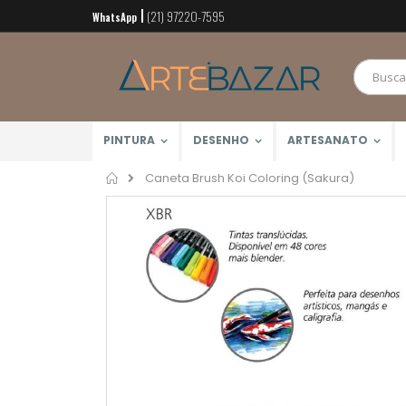
(21) 97220-7595
Pular
WhatsApp
para
o
conteúdo
PINTURA
DESENHO
ARTESANATO
Home
Caneta Brush Koi Coloring (Sakura)
Pular
para
o
final
da
Galeria
de
imagens