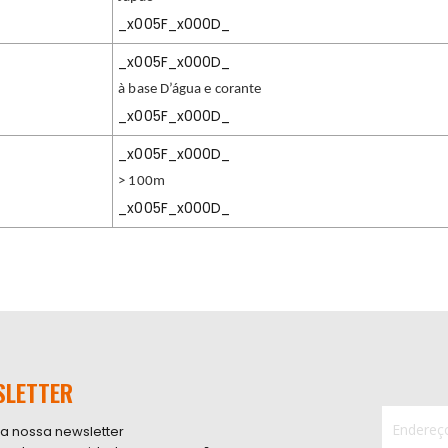
_x005F_x000D_
_x005F_x000D_
à base D’água e corante
_x005F_x000D_
_x005F_x000D_
> 100m
_x005F_x000D_
SLETTER
 a nossa newsletter