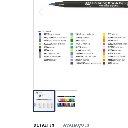
Saltar
para
o
DETALHES
AVALIAÇÕES