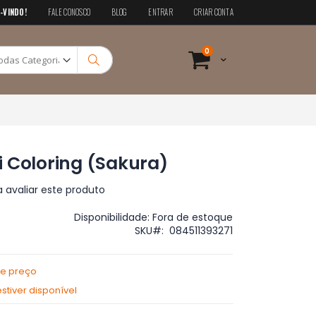
-VINDO!
FALE CONOSCO
BLOG
ENTRAR
CRIAR CONTA
Pesquisa
itens
0
Cart
Pesquisa
 Coloring (Sakura)
a avaliar este produto
Disponibilidade:
Fora de estoque
SKU
084511393271
de preço
tiver disponível