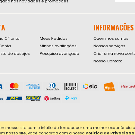
ligado nas novidades e promoções.
Inscreva-
se
na
nossa
TA
INFORMAÇÕES
Newsletter
na C``onta
Meus Pedidos
Quem nós somos
Conta
Minhas avaliações
Nossos serviços
lista de desejos
Pesquisa avançada
Criar uma nova cont
Nosso Contato
nosso site com o intuito de fornececer uma melhor experiência em 
em nosso site, você concorda com a nossa
Política de Privacidad