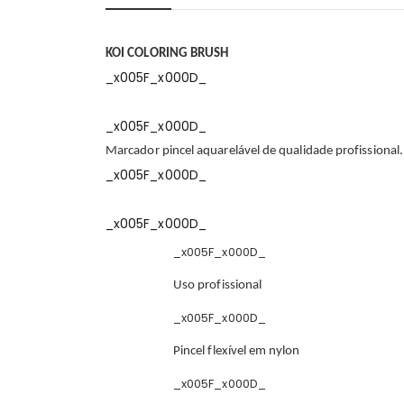
início
da
Galeria
de
KOI COLORING BRUSH
imagens
_x005F_x000D_
_x005F_x000D_
Marcador pincel aquarelável de qualidade profissional.
_x005F_x000D_
_x005F_x000D_
_x005F_x000D_
Uso profissional
_x005F_x000D_
Pincel flexível em nylon
_x005F_x000D_