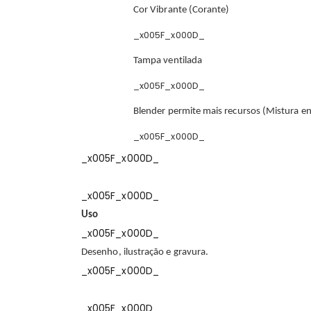
Cor Vibrante (Corante)
_x005F_x000D_
Tampa ventilada
_x005F_x000D_
Blender permite mais recursos (Mistura e
_x005F_x000D_
_x005F_x000D_
_x005F_x000D_
Uso
_x005F_x000D_
Desenho, ilustração e gravura.
_x005F_x000D_
_x005F_x000D_