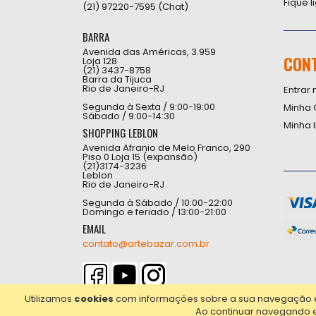
Fique 
(21) 97220-7595 (Chat)
BARRA
Avenida das Américas, 3.959
CON
Loja 128
(21) 3437-8758
Barra da Tijuca
Rio de Janeiro-RJ
Entrar 
Segunda à Sexta / 9:00-19:00
Minha 
Sábado / 9:00-14:30
Minha 
SHOPPING LEBLON
Avenida Afranio de Melo Franco, 290
Piso 0 Loja 15 (expansão)
(21)3174-3236
Leblon
Rio de Janeiro-RJ
Segunda à Sábado / 10:00-22:00
Domingo e feriado / 13:00-21:00
EMAIL
contato@artebazar.com.br
Utilizamos
cookies
com informações sobre a sua navegação em 
Ao continuar navegando 