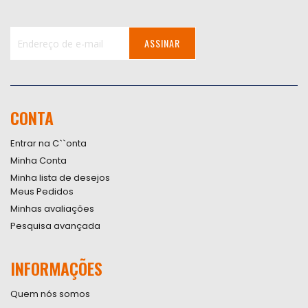
ASSINAR
Inscreva-
se
na
nossa
CONTA
Newsletter:
Entrar na C``onta
Minha Conta
Minha lista de desejos
Meus Pedidos
Minhas avaliações
Pesquisa avançada
INFORMAÇÕES
Quem nós somos