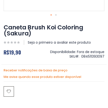
Saltar
para
Caneta Brush Koi Coloring
o
(Sakura)
início
da
Galeria
Seja o primeiro a avaliar este produto
de
R$19,90
imagens
Disponibilidade:
Fora de estoque
SKU
084511393097
Receber notificações de baixa de preço
Me avise quando esse produto estiver disponível