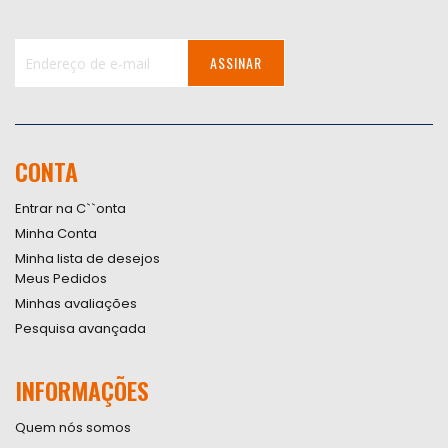
ASSINAR
Inscreva-
se
na
nossa
CONTA
Newsletter:
Entrar na C``onta
Minha Conta
Minha lista de desejos
Meus Pedidos
Minhas avaliações
Pesquisa avançada
INFORMAÇÕES
Quem nós somos