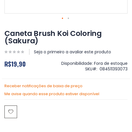
Saltar
para
Caneta Brush Koi Coloring
o
(Sakura)
início
da
Galeria
Seja o primeiro a avaliar este produto
de
R$19,90
imagens
Disponibilidade:
Fora de estoque
SKU
084511393073
Receber notificações de baixa de preço
Me avise quando esse produto estiver disponível