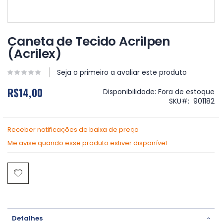
Saltar
para
Caneta de Tecido Acrilpen
o
(Acrilex)
início
da
Galeria
Seja o primeiro a avaliar este produto
de
R$14,00
imagens
Disponibilidade:
Fora de estoque
SKU
901182
Receber notificações de baixa de preço
Me avise quando esse produto estiver disponível
Detalhes