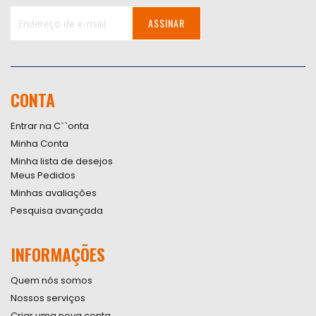
ASSINAR
Inscreva-
se
na
nossa
CONTA
Newsletter:
Entrar na C``onta
Minha Conta
Minha lista de desejos
Meus Pedidos
Minhas avaliações
Pesquisa avançada
INFORMAÇÕES
Quem nós somos
Nossos serviços
Criar uma nova conta