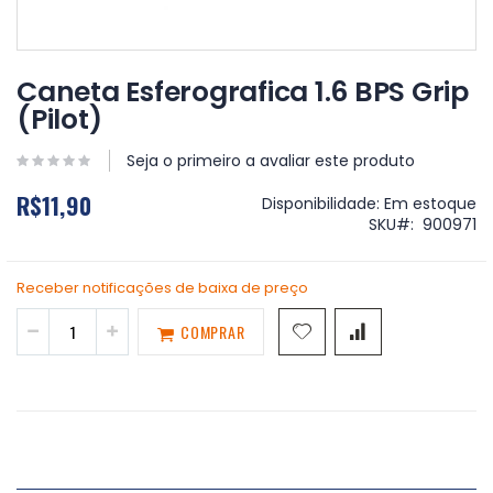
Saltar
para
Caneta Esferografica 1.6 BPS Grip
o
(Pilot)
início
da
Galeria
Seja o primeiro a avaliar este produto
de
R$11,90
imagens
Disponibilidade:
Em estoque
SKU
900971
Receber notificações de baixa de preço
COMPRAR