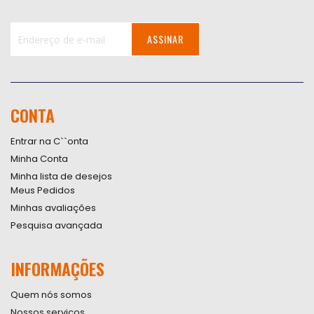
ASSINAR
Inscreva-
se
na
nossa
CONTA
Newsletter:
Entrar na C``onta
Minha Conta
Minha lista de desejos
Meus Pedidos
Minhas avaliações
Pesquisa avançada
INFORMAÇÕES
Quem nós somos
Nossos serviços