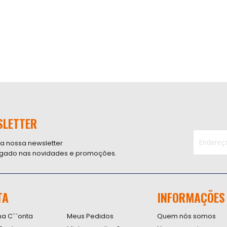
SLETTER
 a nossa newsletter
ligado nas novidades e promoções.
Inscreva-
se
na
nossa
TA
INFORMAÇÕES
Newsletter
na C``onta
Meus Pedidos
Quem nós somos