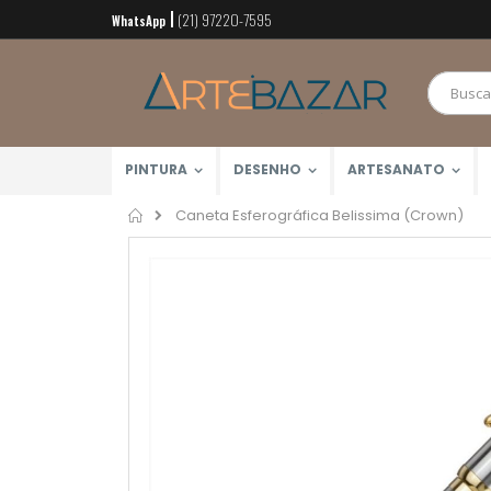
(21) 97220-7595
Pular
WhatsApp
para
o
conteúdo
PINTURA
DESENHO
ARTESANATO
Home
Caneta Esferográfica Belissima (Crown)
Pular
para
o
final
da
Galeria
de
imagens