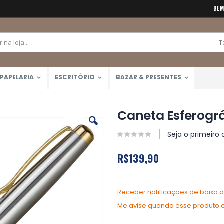
BEM
PAPELARIA
ESCRITÓRIO
BAZAR & PRESENTES
Caneta Esferográ
Seja o primeiro 
R$139,90
Receber notificações de baixa 
Me avise quando esse produto es