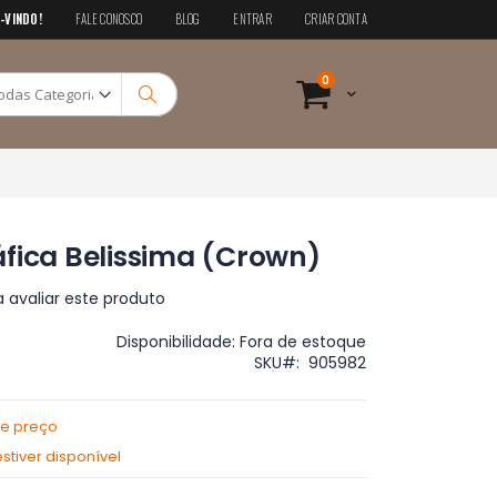
-VINDO!
FALE CONOSCO
BLOG
ENTRAR
CRIAR CONTA
Pesquisa
itens
0
Cart
Pesquisa
fica Belissima (Crown)
a avaliar este produto
Disponibilidade:
Fora de estoque
SKU
905982
de preço
tiver disponível