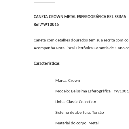
início
da
Galeria
de
CANETA CROWN METAL ESFEROGRÁFICA BELISSIMA
imagens
Ref:YW10015
Caneta com detalhes dourados tem sua escrita com co
Acompanha Nota Fiscal Eletrônica Garantia de 1 ano c
Características
Marca: Crown
Modelo: Belissima Esferográfica - YW100
Linha: Classic Collection
Sistema de abertura: Torção
Material do corpo: Metal