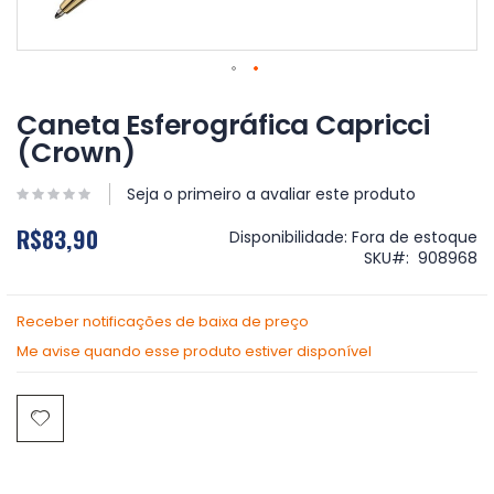
Saltar
para
Caneta Esferográfica Capricci
o
(Crown)
início
da
Galeria
Seja o primeiro a avaliar este produto
de
R$83,90
imagens
Disponibilidade:
Fora de estoque
SKU
908968
Receber notificações de baixa de preço
Me avise quando esse produto estiver disponível