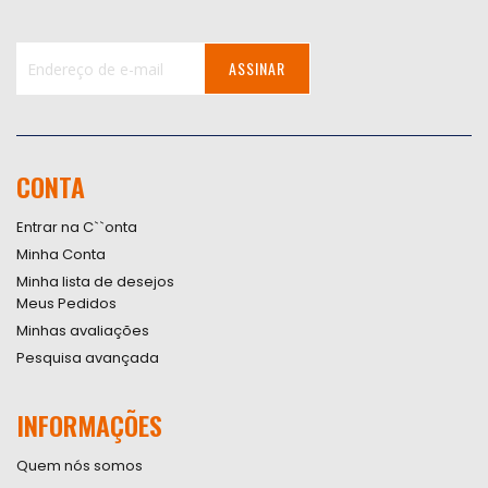
ASSINAR
Inscreva-
se
na
nossa
CONTA
Newsletter:
Entrar na C``onta
Minha Conta
Minha lista de desejos
Meus Pedidos
Minhas avaliações
Pesquisa avançada
INFORMAÇÕES
Quem nós somos