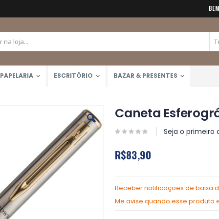
BEM
PAPELARIA
ESCRITÓRIO
BAZAR & PRESENTES
Caneta Esferográ
Seja o primeiro 
R$83,90
Receber notificações de baixa 
Me avise quando esse produto es