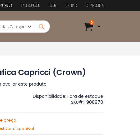
-VINDO!
FALE CONOSCO
BLOG
ENTRAR
CRIAR CONTA
Pesquisa
itens
0
Cart
Pesquisa
fica Capricci (Crown)
a avaliar este produto
Disponibilidade:
Fora de estoque
SKU
908970
de preço
tiver disponível