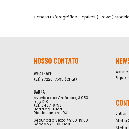
início
da
Galeria
Caneta Esferográfica Capricci (Crown) Modelo
de
imagens
NOSSO CONTATO
NEW
Assine
WHATSAPP
Fique 
(21) 97220-7595 (Chat)
BARRA
Avenida das Américas, 3.959
CON
Loja 128
(21) 3437-8758
Barra da Tijuca
Rio de Janeiro-RJ
Entrar 
Segunda à Sexta / 9:00-19:00
Minha 
Sábado / 9:00-14:30
Minha 