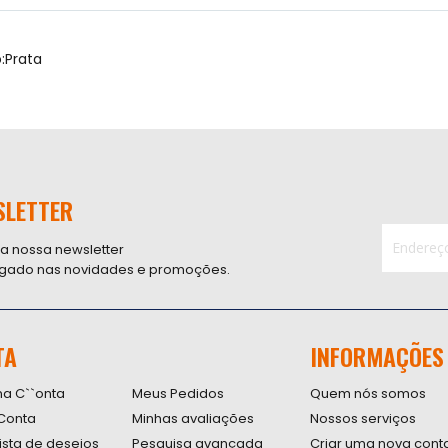
:Prata
SLETTER
 a nossa newsletter
ligado nas novidades e promoções.
Inscreva-
se
na
nossa
TA
INFORMAÇÕES
Newsletter
na C``onta
Meus Pedidos
Quem nós somos
Conta
Minhas avaliações
Nossos serviços
lista de desejos
Pesquisa avançada
Criar uma nova cont