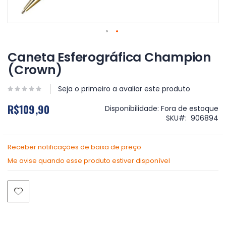
Saltar
para
Caneta Esferográfica Champion
o
(Crown)
início
da
Galeria
Seja o primeiro a avaliar este produto
de
R$109,90
imagens
Disponibilidade:
Fora de estoque
SKU
906894
Receber notificações de baixa de preço
Me avise quando esse produto estiver disponível