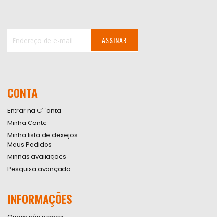
ASSINAR
Inscreva-
se
na
nossa
CONTA
Newsletter:
Entrar na C``onta
Minha Conta
Minha lista de desejos
Meus Pedidos
Minhas avaliações
Pesquisa avançada
INFORMAÇÕES
Quem nós somos