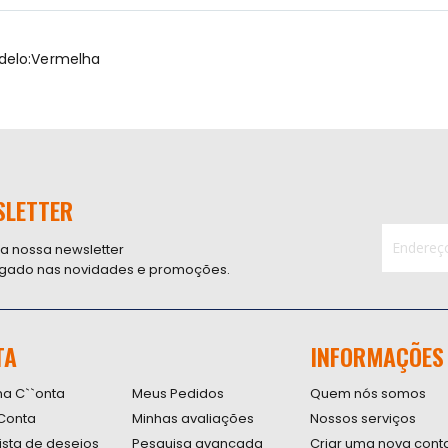
delo:Vermelha
SLETTER
 a nossa newsletter
ligado nas novidades e promoções.
Inscreva-
se
na
nossa
TA
INFORMAÇÕES
Newsletter
na C``onta
Meus Pedidos
Quem nós somos
Conta
Minhas avaliações
Nossos serviços
lista de desejos
Pesquisa avançada
Criar uma nova cont