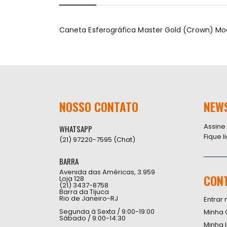
início
da
Galeria
Caneta Esferográfica Master Gold (Crown) Mo
de
imagens
NOSSO CONTATO
NEW
Assine
WHATSAPP
Fique 
(21) 97220-7595 (Chat)
BARRA
Avenida das Américas, 3.959
CON
Loja 128
(21) 3437-8758
Barra da Tijuca
Rio de Janeiro-RJ
Entrar 
Segunda à Sexta / 9:00-19:00
Minha 
Sábado / 9:00-14:30
Minha 