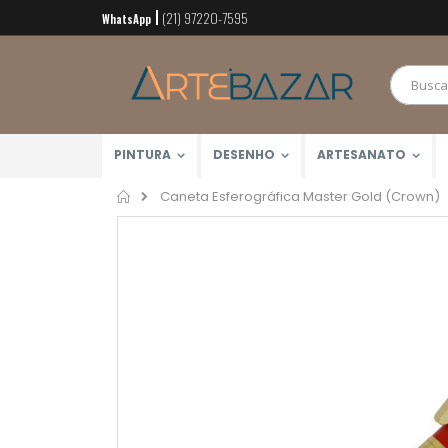
(21) 97220-7595
Pular
WhatsApp
para
o
conteúdo
PINTURA
DESENHO
ARTESANATO
Home
Caneta Esferográfica Master Gold (Crown)
Pular
para
o
final
da
Galeria
de
imagens