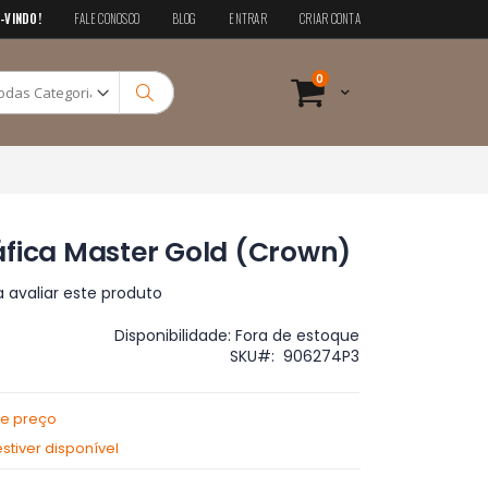
-VINDO!
FALE CONOSCO
BLOG
ENTRAR
CRIAR CONTA
Pesquisa
itens
0
Cart
Pesquisa
áfica Master Gold (Crown)
a avaliar este produto
Disponibilidade:
Fora de estoque
SKU
906274P3
de preço
tiver disponível