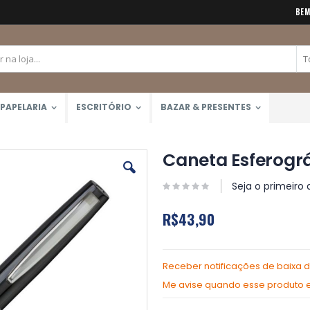
BEM
PAPELARIA
ESCRITÓRIO
BAZAR & PRESENTES
Caneta Esferogr
Seja o primeiro 
R$43,90
Receber notificações de baixa 
Me avise quando esse produto es