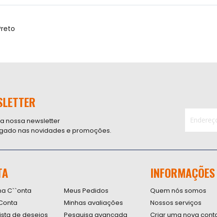
Preto
SLETTER
 a nossa newsletter
ligado nas novidades e promoções.
Inscreva-
se
na
nossa
TA
INFORMAÇÕES
Newsletter
na C``onta
Meus Pedidos
Quem nós somos
Conta
Minhas avaliações
Nossos serviços
lista de desejos
Pesquisa avançada
Criar uma nova cont