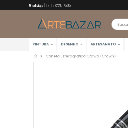
(21) 97220-7595
Pular
WhatsApp
para
o
conteúdo
PINTURA
DESENHO
ARTESANATO
Home
Caneta Esferográfica Otawa (Crown)
Pular
para
o
final
da
Galeria
de
imagens