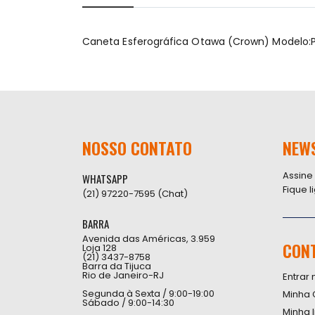
início
da
Galeria
Caneta Esferográfica Otawa (Crown) Modelo:
de
imagens
NOSSO CONTATO
NEW
Assine
WHATSAPP
Fique 
(21) 97220-7595 (Chat)
BARRA
Avenida das Américas, 3.959
CON
Loja 128
(21) 3437-8758
Barra da Tijuca
Rio de Janeiro-RJ
Entrar 
Segunda à Sexta / 9:00-19:00
Minha 
Sábado / 9:00-14:30
Minha 