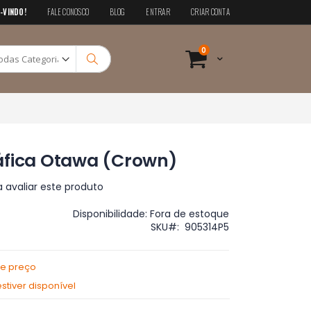
-VINDO!
FALE CONOSCO
BLOG
ENTRAR
CRIAR CONTA
Pesquisa
itens
0
Cart
Pesquisa
áfica Otawa (Crown)
a avaliar este produto
Disponibilidade:
Fora de estoque
SKU
905314P5
de preço
tiver disponível