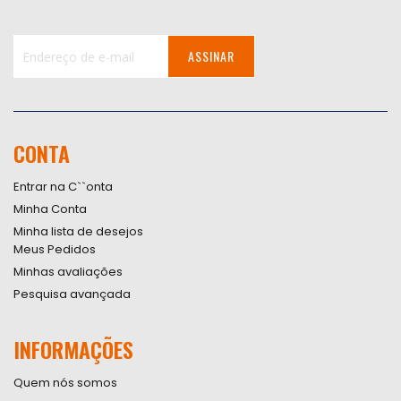
ASSINAR
Inscreva-
se
na
nossa
CONTA
Newsletter:
Entrar na C``onta
Minha Conta
Minha lista de desejos
Meus Pedidos
Minhas avaliações
Pesquisa avançada
INFORMAÇÕES
Quem nós somos