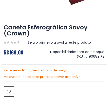
Saltar
para
Caneta Esferográfica Savoy
o
(Crown)
início
da
Galeria
Seja o primeiro a avaliar este produto
de
R$169,00
imagens
Disponibilidade:
Fora de estoque
SKU
906891P2
Receber notificações de baixa de preço
Me avise quando esse produto estiver disponível