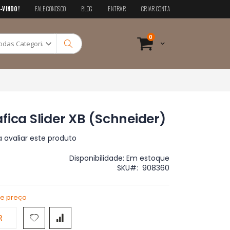
-VINDO!
FALE CONOSCO
BLOG
ENTRAR
CRIAR CONTA
Pesquisa
itens
0
Cart
Pesquisa
fica Slider XB (Schneider)
a avaliar este produto
Disponibilidade:
Em estoque
SKU
908360
de preço
R