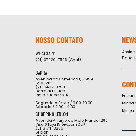
NOSSO CONTATO
NEW
Assine
WHATSAPP
Fique 
(21) 97220-7595 (Chat)
BARRA
Avenida das Américas, 3.959
CON
Loja 128
(21) 3437-8758
Barra da Tijuca
Rio de Janeiro-RJ
Entrar 
Segunda à Sexta / 9:00-19:00
Minha 
Sábado / 9:00-14:30
Minha 
SHOPPING LEBLON
Avenida Afranio de Melo Franco, 290
Piso 0 Loja 15 (expansão)
(21)3174-3236
Leblon