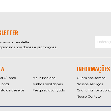
SLETTER
 a nossa newsletter
ligado nas novidades e promoções.
Inscreva-
se
na
nossa
TA
INFORMAÇÕES
Newsletter
na C``onta
Meus Pedidos
Quem nós somos
Conta
Minhas avaliações
Nossos serviços
lista de desejos
Pesquisa avançada
Criar uma nova cont
Nosso Contato