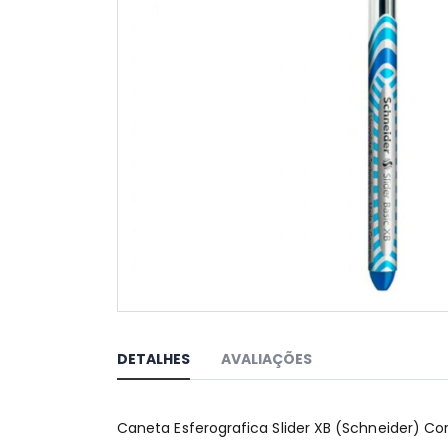
Saltar
para
o
DETALHES
AVALIAÇÕES
início
da
Galeria
Caneta Esferografica Slider XB (Schneider) Cor
de
imagens