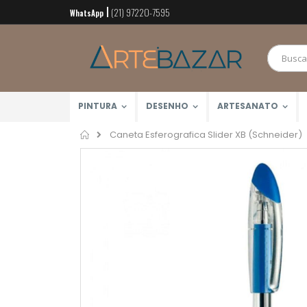
(21) 97220-7595
Pular
WhatsApp
para
o
conteúdo
PINTURA
DESENHO
ARTESANATO
Home
Caneta Esferografica Slider XB (Schneider)
Pular
para
o
final
da
Galeria
de
imagens