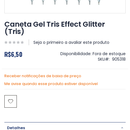
Saltar
para
Caneta Gel Tris Effect Glitter
o
(Tris)
início
da
Galeria
Seja o primeiro a avaliar este produto
de
R$6,50
imagens
Disponibilidade:
Fora de estoque
SKU
905318
Receber notificações de baixa de preço
Me avise quando esse produto estiver disponível
Detalhes