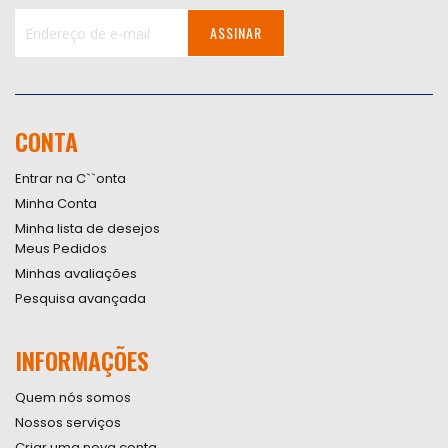
ASSINAR
Inscreva-
se
na
nossa
CONTA
Newsletter:
Entrar na C``onta
Minha Conta
Minha lista de desejos
Meus Pedidos
Minhas avaliações
Pesquisa avançada
INFORMAÇÕES
Quem nós somos
Nossos serviços
Criar uma nova conta