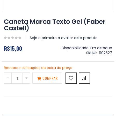
Saltar
para
Caneta Marca Texto Gel (Faber
o
Castell)
início
da
Galeria
Seja o primeiro a avaliar este produto
de
R$15,00
imagens
Disponibilidade:
Em estoque
SKU
902527
Receber notificações de baixa de preço
COMPRAR