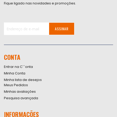
Fique ligado nas novidades e promoções.
ASSINAR
Inscreva-
se
na
nossa
CONTA
Newsletter:
Entrar na C``onta
Minha Conta
Minha lista de desejos
Meus Pedidos
Minhas avaliações
Pesquisa avançada
INFORMAÇÕES